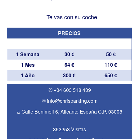
Te vas con su coche.
PRECIOS
1 Semana
30 €
50 €
1 Mes
64 €
110 €
1 Año
300 €
650 €
✆ +34 603 518 439
✉ info@chrisparking.com
⌂ Calle Benimeli 6, Alicante España C.P. 03008
352253 Visitas